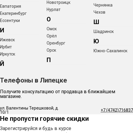
Новотроицк
Чернянка
Евпатория
Нурлат
Чехов
Екатеринбург
О
Ессентуки
Ш
Омск
И
Шадринск
Орёл
Ижевск
Ю
Оренбург
Ирбит
Орск
Южно-Сахалинск
Иркутск
П
Й
Телефоны в Липецке
Получите консультацию от продавца в ближайшем
магазине.
ул. Валентины Терешковой, д.
+7 (4742)716837
10/1
Не пропусти горячие скидки
Зарегистрируйся и будь в курсе