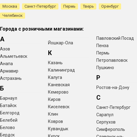
Москва
Санкт-Петербург
Пермь
Тверь
Оренбург
Челябинск
Города с розничными магазинами:
А
Павловский Посад
Йошкар-Ола
Пенза
Азов
К
Пермь
Альметьевск
Петропавловск
Казань
Анапа
Пушкино
Калининград
Армавир
Р
Калуга
Астрахань
Каневская
Б
Ростов-на-Дону
Кемерово
С
Барнаул
Киров
Батайск
Киселевск
Санкт-Петербург
Белгород
Клин
Сарапул
Белебей
Ковров
Серпухов
Белово
Кувандык
Симферополь
Бердск
Курск
Славянск-на-