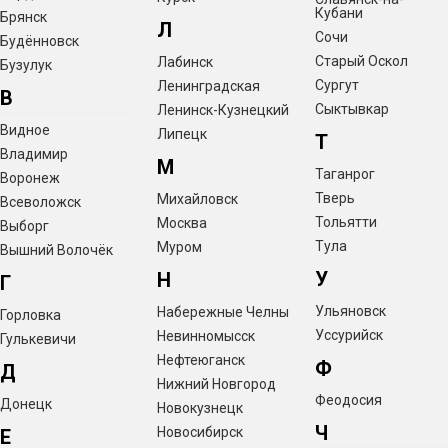
Кубани
Брянск
Л
Сочи
Будённовск
Старый Оскол
Лабинск
Бузулук
Сургут
Ленинградская
В
Сыктывкар
Ленинск-Кузнецкий
Видное
Липецк
Т
Владимир
М
Таганрог
Воронеж
Тверь
Михайловск
Всеволожск
Тольятти
Москва
Выборг
Тула
Муром
Вышний Волочёк
У
Н
Г
Ульяновск
Набережные Челны
Горловка
Уссурийск
Невинномысск
Гулькевичи
Нефтеюганск
Ф
Д
Нижний Новгород
Феодосия
Донецк
Новокузнецк
Ч
Новосибирск
Е