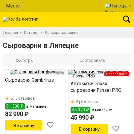
Меню
Липецк
Главная
Каталог
Консервирование
»
»
Сыроварни в Липецке
Фильтры
Сортировать
Новинка
Распродажа
Сыроварня Gambrinus
Автоматическая
сыроварня Fansel PRO
5 |
5 отзывов
5 |
2 отзыва
81 330 ₽
в магазине
45 070 ₽
в магазине
82 990 ₽
45 990 ₽