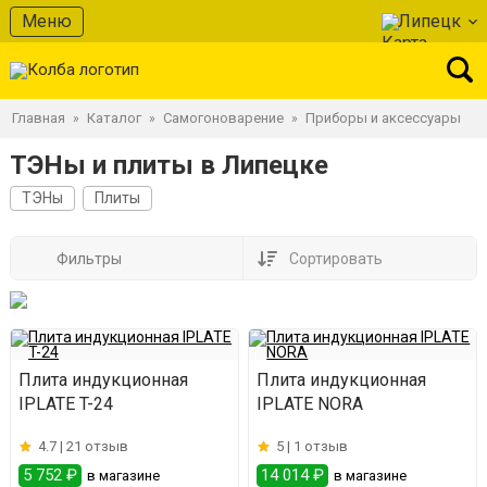
Меню
Липецк
Главная
Каталог
Самогоноварение
Приборы и аксессуары
»
»
»
ТЭНы и плиты в Липецке
ТЭНы
Плиты
Фильтры
Сортировать
Плита индукционная
Плита индукционная
IPLATE T-24
IPLATE NORA
4.7 |
21 отзыв
5 |
1 отзыв
5 752 ₽
14 014 ₽
в магазине
в магазине