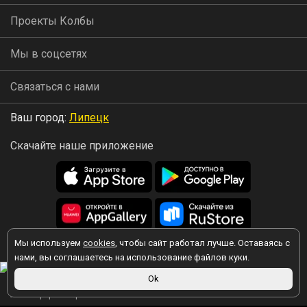
Проекты Колбы
Мы в соцсетях
Связаться с нами
Ваш город:
Липецк
Скачайте наше приложение
Мы используем
cookies
, чтобы сайт работал лучше. Оставаясь с
2026 © Колба
нами, вы соглашаетесь на использование файлов куки.
Ok
Вы принимаете условия политики в отношении обработки
персональных данных
каждый раз, когда оставляете свои данные в
любой форме обратной связи на сайте kolba.ru.