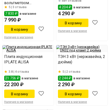
нет отзывов
вольтметром
4 204 ₽
5 |
3 отзыва
в магазине
(нержавейка)
4 290 ₽
7 830 ₽
в магазине
7 990 ₽
Наличие в магазине
Наличие в магазине
Плита индукционная
ТЭН 3 кВт (нержавейка, 2
IPLATE ALISA
дюйма)
3.8 |
4 отзыва
5 |
2 отзыва
21 756 ₽
2 244 ₽
в магазине
в магазине
22 200 ₽
2 290 ₽
Наличие в магазине
Наличие в магазине