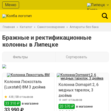
Меню
Липецк
Главная
Каталог
Самогоноварение
Аппараты без бака
»
»
»
Бражные и ректификационные
колонны в Липецке
Фильтры
Сортировать
Колонна Люкссталь
Колонна Domspirt 2, 6
(Luxstahl) 8М 3 дюйма
медных тарелок, 3
дюйма
4.8 |
58 отзывов
нет отзывов
33 310 ₽
в магазине
20 570 ₽
в магазине
33 990 ₽