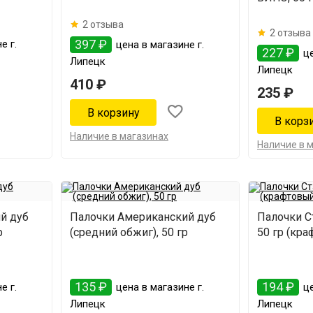
2 отзыва
2 отзыва
397 ₽
е г.
цена в магазине г.
227 ₽
це
Липецк
Липецк
410 ₽
235 ₽
Наличие в магазинах
Наличие в 
й дуб
Палочки Американский дуб
Палочки С
р
(средний обжиг), 50 гр
50 гр (кра
135 ₽
194 ₽
е г.
цена в магазине г.
це
Липецк
Липецк