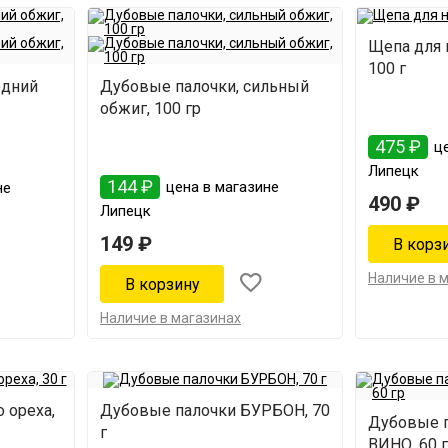
Щепа для 
100 г
едний
Дубовые палочки, сильный
обжиг, 100 гр
475 ₽
це
Липецк
144 ₽
цена в магазине
не
490 ₽
Липецк
149 ₽
Наличие в 
Наличие в магазинах
 ореха,
Дубовые палочки БУРБОН, 70
Дубовые 
г
ВИНО, 60 