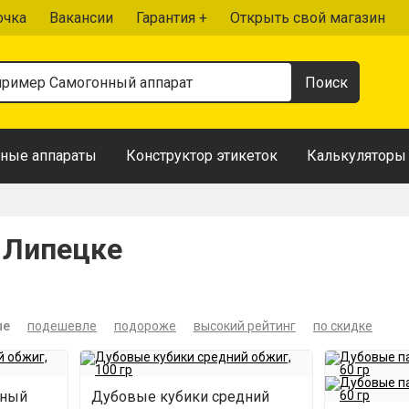
очка
Вакансии
Гарантия +
Открыть свой магазин
ные аппараты
Конструктор этикеток
Калькуляторы
 Липецке
ые
подешевле
подороже
высокий рейтинг
по скидке
ьный
Дубовые кубики средний