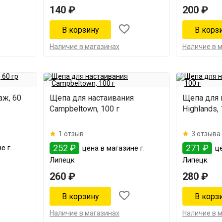
140 ₽
200 ₽
Наличие в магазинах
Наличие в 
аж, 60
Щепа для настаивания
Щепа для 
Campbeltown, 100 г
Highlands, 
1 отзыв
3 отзыва
252 ₽
271 ₽
е г.
цена в магазине г.
це
Липецк
Липецк
260 ₽
280 ₽
Наличие в магазинах
Наличие в 