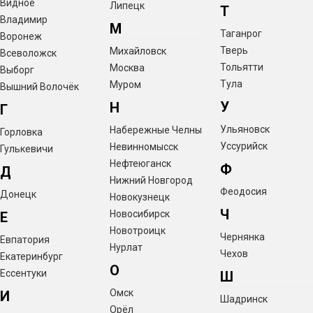
Видное
Липецк
Т
Владимир
М
Таганрог
Воронеж
Тверь
Михайловск
Всеволожск
Тольятти
Москва
Выборг
Тула
Муром
Вышний Волочёк
У
Н
Г
Ульяновск
Набережные Челны
Горловка
Уссурийск
Невинномысск
Гулькевичи
Нефтеюганск
Ф
Д
Нижний Новгород
Феодосия
Донецк
Новокузнецк
Ч
Новосибирск
Е
Новотроицк
Чернянка
Евпатория
Нурлат
Чехов
Екатеринбург
О
Ессентуки
Ш
Омск
И
Шадринск
Орёл