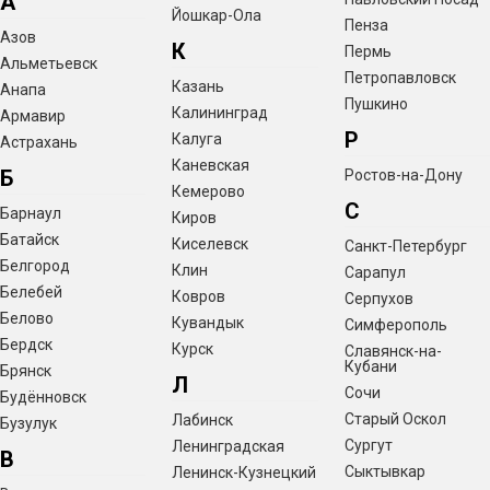
А
Йошкар-Ола
Пенза
Азов
К
Пермь
Альметьевск
Петропавловск
Казань
Анапа
Пушкино
Калининград
Армавир
Р
Калуга
Астрахань
Каневская
Б
Ростов-на-Дону
Кемерово
С
Барнаул
Киров
Батайск
Киселевск
Санкт-Петербург
Белгород
Клин
Сарапул
Белебей
Ковров
Серпухов
Белово
Кувандык
Симферополь
Бердск
Курск
Славянск-на-
Кубани
Брянск
Л
Сочи
Будённовск
Старый Оскол
Лабинск
Бузулук
Сургут
Ленинградская
В
Сыктывкар
Ленинск-Кузнецкий