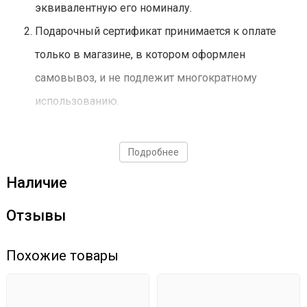
эквивалентную его номиналу.
Подарочный сертификат принимается к оплате
только в магазине, в котором оформлен
самовывоз, и не подлежит многократному
использованию.
При оплате подарочным сертификатом товаров
общей стоимостью ниже его номинала разница в
Подробнее
денежном эквиваленте не компенсируется.
Наличие
При оплате подарочным сертификатом товаров,
Отзывы
общая стоимость которых превышает его
номинал, покупатель доплачивает недостающую
Похожие товары
сумму.
Подарочный сертификат не подлежит