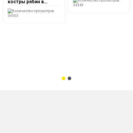
костры рябин в
39349
домашних условиях
36553